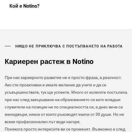
Кой е Notino?
НИЩО НЕ ПРИКЛЮЧВА С ПОСТЪПВАНЕТО НА РАБОТА
Кариерен растеж в Notino
При нас кариерното развитие не е просто фраза, а реалност.
Ако сте проактивни и имате желание да учите и да се
усъвършенствате, тук ще успеете. Много от колегите постъпиха
при нас след завършване на образованието си като младши
служители на позиции не по специалността си, а днес вече са
мениджъри, някои от които ръководят екипи от 30 души. Но не
всеки професионален път води нагоре.
Понякога просто интересите ви се променят. Възможно е след