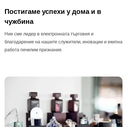
Постигаме успехи у дома и в
чужбина
Ние сме лидер в електронната търговия и
благодарение на нашите служители, иновации и екипна
работа печелим признание.