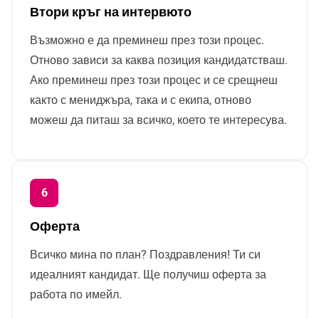
Втори кръг на интервюто
Възможно е да преминеш през този процес.
Отново зависи за каква позиция кандидатстваш.
Ако преминеш през този процес и се срещнеш
както с мениджъра, така и с екипа, отново
можеш да питаш за всичко, което те интересува.
Оферта
Всичко мина по план? Поздравления! Ти си
идеалният кандидат. Ще получиш оферта за
работа по имейл.