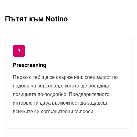
Пътят към Notinо
Prescreening
Първо с теб ще се свърже наш специалист по
подбор на персонал, с когото ще обсъдиш
позицията по-подробно. Предварителното
интервю ти дава възможност да зададеш
всичките си допълнителни въпроси.