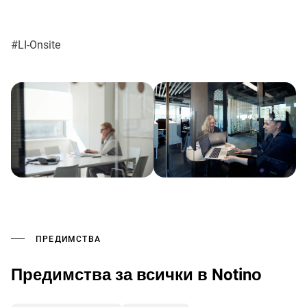
#LI-Onsite
ПРЕДИМСТВА
Предимства за всички в Notinо