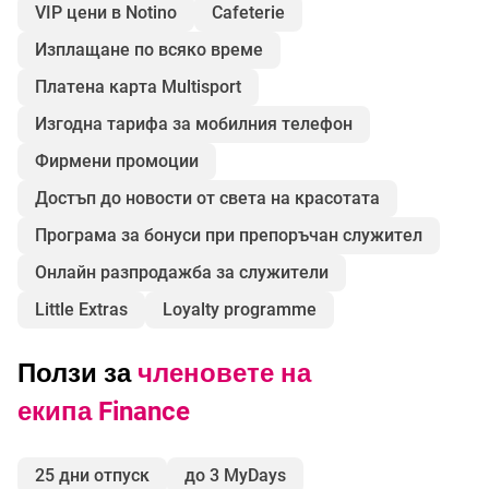
VIP цени в Notino
Cafeterie
Изплащане по всяко време
Платена карта Multisport
Изгодна тарифа за мобилния телефон
Фирмени промоции
Достъп до новости от света на красотата
Програма за бонуси при препоръчан служител
Онлайн разпродажба за служители
Little Extras
Loyalty programme
Ползи за
членовете на
екипа Finance
25 дни отпуск
до 3 MyDays