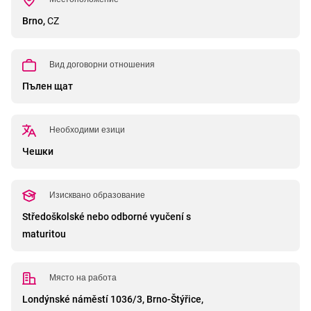
Brno,
CZ
Вид договорни отношения
Пълен щат
Необходими езици
Чешки
Изисквано образование
Středoškolské nebo odborné vyučení s
maturitou
Място на работа
Londýnské náměstí 1036/3, Brno-Štýřice,