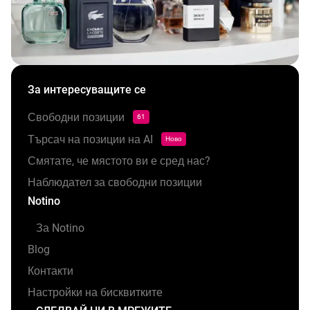
За интересуващите се
Свободни позиции
61
Търсач на позиции на AI
Ново
Смятате, че мястото ви е сред нас?
Наблюдател за свободни позиции
Notino
За Notino
Blog
Контакти
Настройки на бисквитките