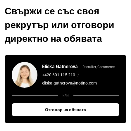
Свържи се със своя
рекрутър или отговори
директно на обявата
Eliška Gatnerová
Recruiter, Commerce
/
+420 601 115 210
eliska.gatnerova@notino.com
или
Отговор на обявата