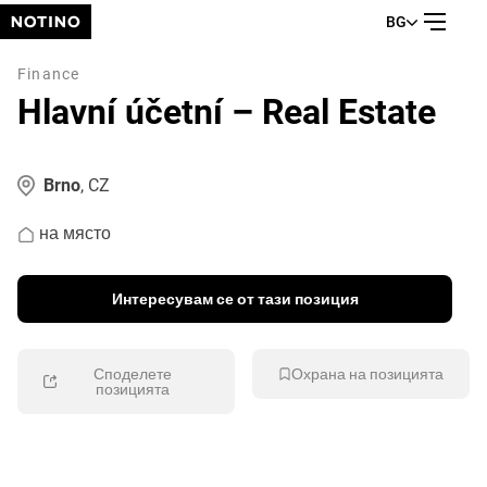
НОВА ПОЗИЦИЯ
BG
Finance
Hlavní účetní – Real Estate
Brno
, CZ
на място
Интересувам се от тази позиция
Споделете
Охрана на позицията
позицията