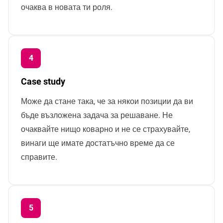
очаква в новата ти роля.
Case study
Може да стане така, че за някои позиции да ви
бъде възложена задача за решаване. Не
очаквайте нищо коварно и не се страхувайте,
винаги ще имате достатъчно време да се
справите.