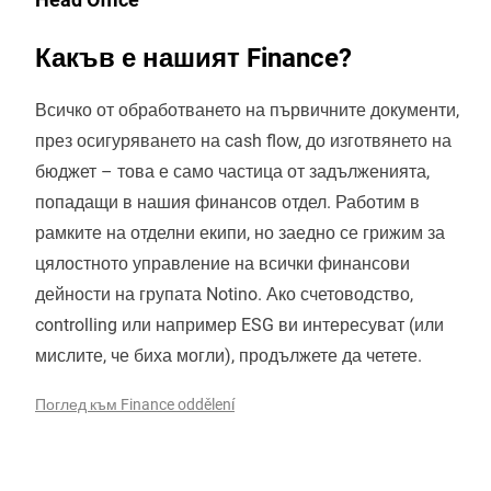
Какъв е нашият Finance?
Всичко от обработването на първичните документи,
през осигуряването на cash flow, до изготвянето на
бюджет – това е само частица от задълженията,
попадащи в нашия финансов отдел. Работим в
рамките на отделни екипи, но заедно се грижим за
цялостното управление на всички финансови
дейности на групата Notino. Ако счетоводство,
controlling или например ESG ви интересуват (или
мислите, че биха могли), продължете да четете.
Поглед към Finance oddělení