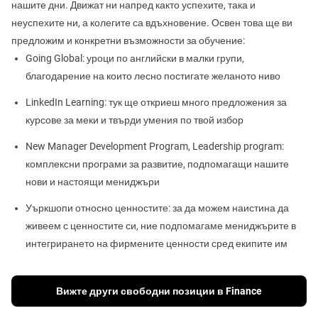
нашите дни. Движат ни напред както успехите, така и
неуспехите ни, а колегите са вдъхновение. Освен това ще ви
предложим и конкретни възможности за обучение:
Going Global: уроци по английски в малки групи,
благодарение на които лесно постигате желаното ниво
LinkedIn Learning: тук ще откриеш много предложения за
курсове за меки и твърди умения по твой избор
New Manager Development Program, Leadership program:
комплексни програми за развитие, подпомагащи нашите
нови и настоящи мениджъри
Уъркшопи относно ценностите: за да можем наистина да
живеем с ценностите си, ние подпомагаме мениджърите в
интегрирането на фирмените ценности сред екипите им
Вижте други свободни позиции в Finance