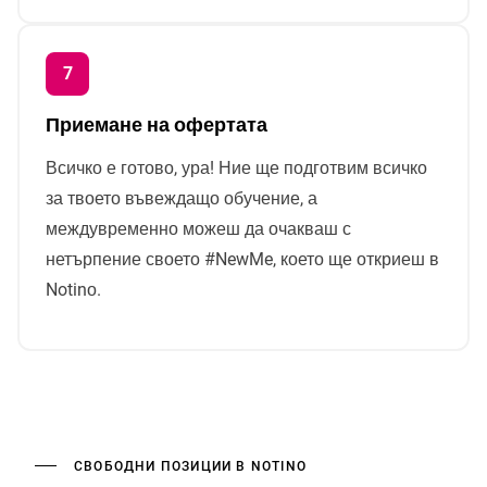
Приемане на офертата
Всичко е готово, ура! Ние ще подготвим всичко
за твоето въвеждащо обучение, а
междувременно можеш да очакваш с
нетърпение своето #NewMe, което ще откриеш в
Notinо.
СВОБОДНИ ПОЗИЦИИ В NOTINO