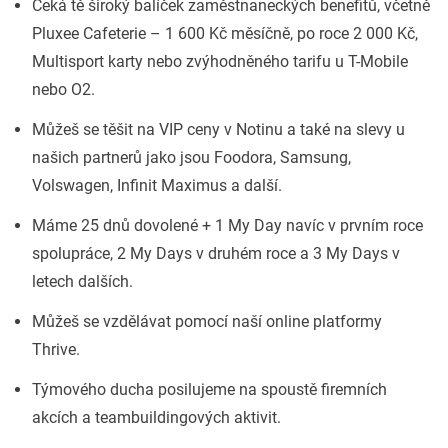
Čeká tě široký balíček zaměstnaneckých benefitů, včetně
Pluxee Cafeterie – 1 600 Kč měsíčně, po roce 2 000 Kč,
Multisport karty nebo zvýhodněného tarifu u T-Mobile
nebo O2.
Můžeš se těšit na VIP ceny v Notinu a také na slevy u
našich partnerů jako jsou Foodora, Samsung,
Volswagen, Infinit Maximus a další.
Máme 25 dnů dovolené + 1 My Day navíc v prvním roce
spolupráce, 2 My Days v druhém roce a 3 My Days v
letech dalších.
Můžeš se vzdělávat pomocí naší online platformy
Thrive.
Týmového ducha posilujeme na spoustě firemních
akcích a teambuildingových aktivit.