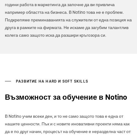
години работа в маркетинга да започне да ви привлича
например областта на бизнеса. В Notino това не е проблем.
Подкрепяме преминаванията на служители от една позиция на
друга в рамките на фирмата. Не искаме да загубим талантлив
колега само защото иска да разшири кръгозора си.
РАЗВИТИЕ НА HARD И SOFT SKILLS
Възможност за обучение в Notino
В Notinо учим всеки ден, и то не само защото това е една от
нашите ценности. Пък и с новите иновативни проекти няма как
да е по друг начин, процесът на обучение е неразделна част от