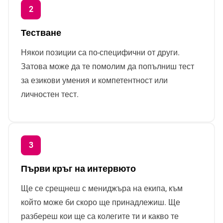
Тестване
Някои позиции са по-специфични от други.
Затова може да те помолим да попълниш тест
за езикови умения и компетентност или
личностен тест.
Първи кръг на интервюто
Ще се срещнеш с мениджъра на екипа, към
който може би скоро ще принадлежиш. Ще
разбереш кои ще са колегите ти и какво те