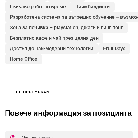
Гъвкаво работно време
Тиймбилдинги
Разработена система за вътрешно обучение – възмо
Зона за почивка – playstation, джаги и пинг понг
Безплатно кафе и чай през целия ден
Достъп до най-модерни технологии
Fruit Days
Home Office
НЕ ПРОПУСКАЙ
Повече информация за позицията
Местоположение