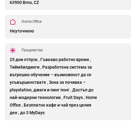
63900 Brno, CZ
Home Office
Неуточнено
Предимства
25 дни отпуск
,
Гъвкаво работно време
,
Тиймбилдинги
,
Разработена система за
вътрешно обучение – възможност да се
усъвършенствате
,
Зона за почивка –
playstation, джаги и пинг понг
,
Достъп до
най-модерни технологии
,
Fruit Days
,
Home
Office
,
Безплатно кафе и чай през целия
ден
,
до 3 MyDays