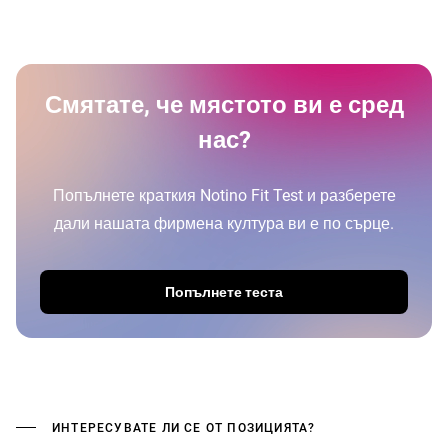
Смятате, че мястото ви е сред
нас?
Попълнете краткия Notino Fit Test и разберете
дали нашата фирмена култура ви е по сърце.
Попълнете теста
ИНТЕРЕСУВАТЕ ЛИ СЕ ОТ ПОЗИЦИЯТА?