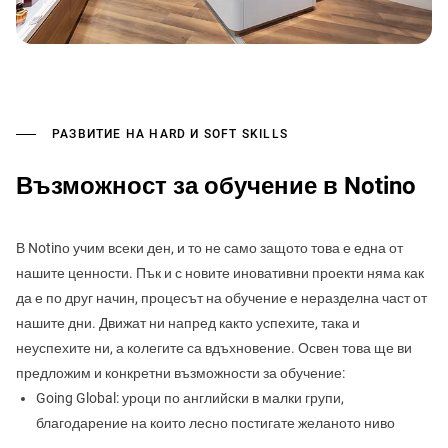
РАЗВИТИЕ НА HARD И SOFT SKILLS
Възможност за обучение в Notino
В Notinо учим всеки ден, и то не само защото това е една от
нашите ценности. Пък и с новите иновативни проекти няма как
да е по друг начин, процесът на обучение е неразделна част от
нашите дни. Движат ни напред както успехите, така и
неуспехите ни, а колегите са вдъхновение. Освен това ще ви
предложим и конкретни възможности за обучение:
Going Global: уроци по английски в малки групи,
благодарение на които лесно постигате желаното ниво