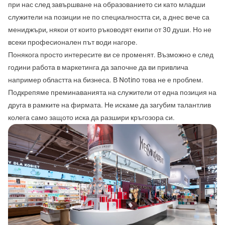
при нас след завършване на образованието си като младши
служители на позиции не по специалността си, а днес вече са
мениджъри, някои от които ръководят екипи от 30 души. Но не
всеки професионален път води нагоре.
Понякога просто интересите ви се променят. Възможно е след
години работа в маркетинга да започне да ви привлича
например областта на бизнеса. В Notino това не е проблем.
Подкрепяме преминаванията на служители от една позиция на
друга в рамките на фирмата. Не искаме да загубим талантлив
колега само защото иска да разшири кръгозора си.