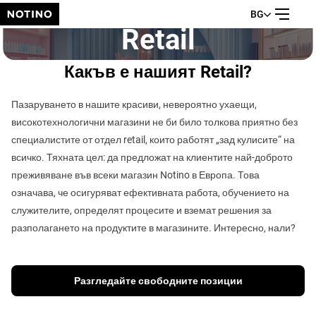
RETAIL
BG
Retail
Какъв е нашият Retail?
Пазаруването в нашите красиви, невероятно ухаещи,
високотехнологични магазини не би било толкова приятно без
специалистите от отдел retail, които работят „зад кулисите“ на
всичко. Тяхната цел: да предложат на клиентите най-доброто
преживяване във всеки магазин Notino в Европа. Това
означава, че осигуряват ефективната работа, обучението на
служителите, определят процесите и вземат решения за
разполагането на продуктите в магазините. Интересно, нали?
Разгледайте свободните позиции