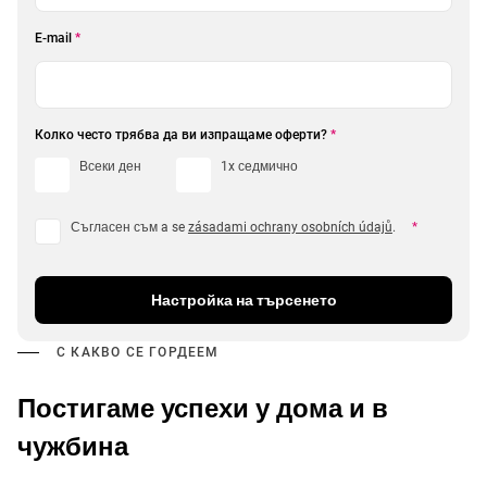
E-mail
*
Колко често трябва да ви изпращаме оферти?
*
Всеки ден
1x седмично
Съгласен съм a se
zásadami ochrany osobních údajů
.
*
Настройка на търсенето
С КАКВО СЕ ГОРДЕЕМ
Постигаме успехи у дома и в
чужбина