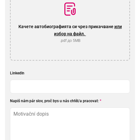
Качете автобиографията си чрез прикачване
или
избор на файл.
.pdf до 5MB
LinkedIn
Napiš nám pár slov, proč bys u nás chtěl/a pracovat:
*