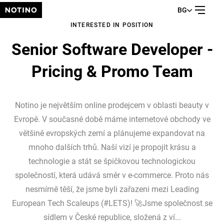
BG
INTERESTED IN POSITION
Senior Software Developer -
Pricing & Promo Team
Notino je největším online prodejcem v oblasti beauty v
Evropě. V současné době máme internetové obchody ve
většině evropských zemí a plánujeme expandovat na
mnoho dalších trhů. Naší vizí je propojit krásu a
technologie a stát se špičkovou technologickou
společností, která udává směr v e-commerce. Proto nás
nesmírně těší, že jsme byli zařazeni mezi Leading
European Tech Scaleups (#LETS)! 🚀Jsme společnost se
sídlem v České republice, složená z ví...