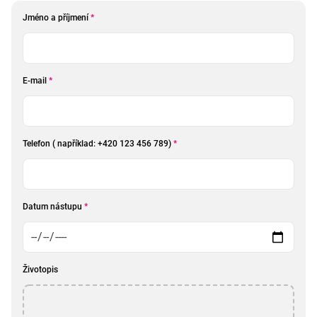
Jméno a příjmení
*
E-mail
*
Telefon ( například: +420 123 456 789)
*
Datum nástupu
*
Životopis