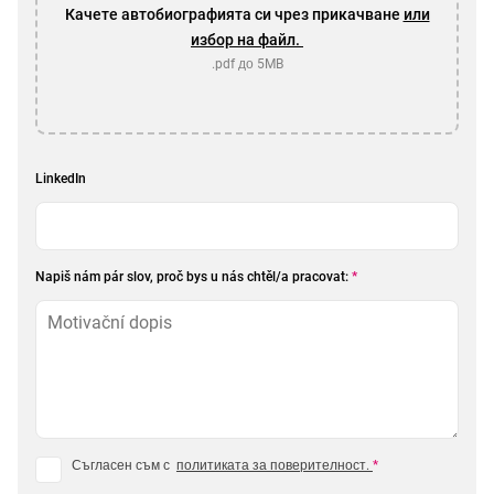
Качете автобиографията си чрез прикачване
или
избор на файл.
.pdf до 5MB
LinkedIn
Napiš nám pár slov, proč bys u nás chtěl/a pracovat:
*
Съгласен съм с
политиката за поверителност.
*