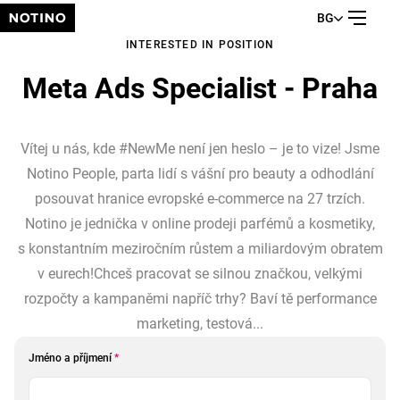
BG
INTERESTED IN POSITION
Meta Ads Specialist - Praha
Vítej u nás, kde #NewMe není jen heslo – je to vize! Jsme
Notino People, parta lidí s vášní pro beauty a odhodlání
posouvat hranice evropské e-commerce na 27 trzích.
Notino je jednička v online prodeji parfémů a kosmetiky,
s konstantním meziročním růstem a miliardovým obratem
v eurech!Chceš pracovat se silnou značkou, velkými
rozpočty a kampaněmi napříč trhy? Baví tě performance
marketing, testová...
Jméno a příjmení
*