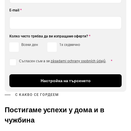
E-mail
*
Колко често трябва да ви изпращаме оферти?
*
Всеки ден
1x седмично
Съгласен съм a se
zásadami ochrany osobních údajů
.
*
Настройка на търсенето
С КАКВО СЕ ГОРДЕЕМ
Постигаме успехи у дома и в
чужбина