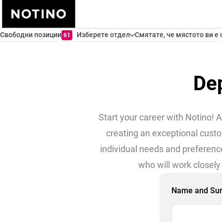
Свободни позиции
Изберете отдел
Смятате, че мястото ви е 
61
De
Start your career with Notino! 
creating an exceptional cust
individual needs and preferenc
who will work closely
Name and Su