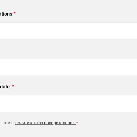
ations
*
 date:
*
н съм с
политиката за поверителност.
*