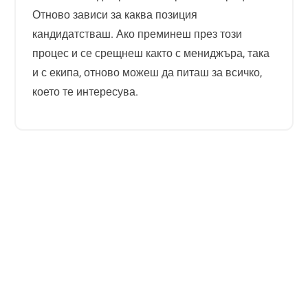
Отново зависи за каква позиция
кандидатстваш. Ако преминеш през този
процес и се срещнеш както с мениджъра, така
и с екипа, отново можеш да питаш за всичко,
което те интересува.