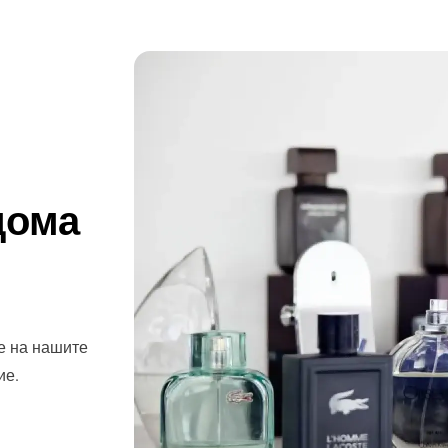
дома
е на нашите
ие.