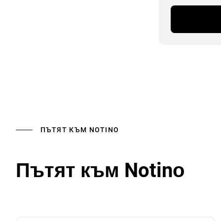
ПЪТЯТ КЪМ NOTINО
Пътят към Notinо