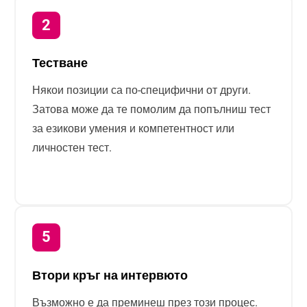
Тестване
Някои позиции са по-специфични от други.
Затова може да те помолим да попълниш тест
за езикови умения и компетентност или
личностен тест.
Втори кръг на интервюто
Възможно е да преминеш през този процес.