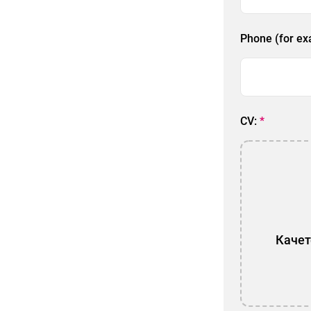
Phone (for ex
CV:
*
Качет