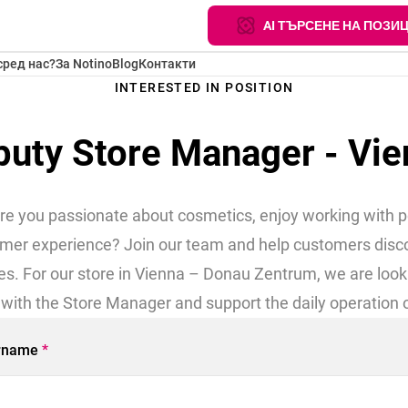
AI ТЪРСЕНЕ НА ПОЗИ
сред нас?
За Notino
Blog
Контакти
INTERESTED IN POSITION
puty Store Manager - Vie
Are you passionate about cosmetics, enjoy working with p
omer experience? Join our team and help customers disco
es. For our store in Vienna – Donau Zentrum, we are loo
 with the Store Manager and support the daily operation of 
rname
*